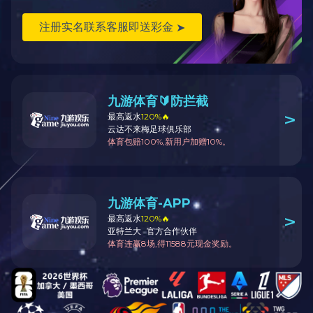
工艺特点
优点：
1、在好氧前去除BOD，节能；
2、硝化前产生碱度；
3、前缺氧具有选择池的作用；
4、工艺过程简单；
5、水力停留时间短；
6、污泥沉降性能好；
7、聚磷菌碳源丰富，除磷效果好。