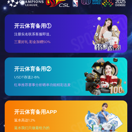
不足之处：
1、脱氮效果受内循环比的影响；
2、可能存在诺卡氏菌的问题；
3、需要控制循环混合液的DO；
4、如有硝化发生除磷效果会降低；
5、工艺灵活性差。
没有了
没有了