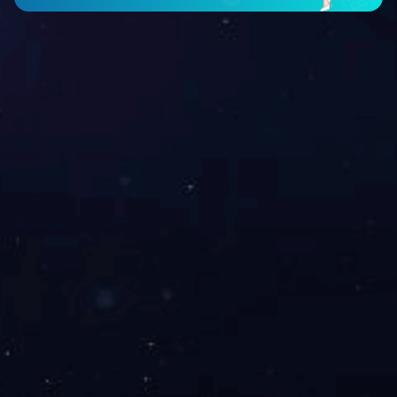
产品中心
直通车
PRODUCT
THROUGH
爱游戏在线登录官网_爱游戏（中国）
河南污水处理设备
医院污水处理设备
河南一体化污水处理设备
工业污水处理设备
河南大气净化设备
养殖污水处理设备
河南中水回用
联系人：赵总
手机：13