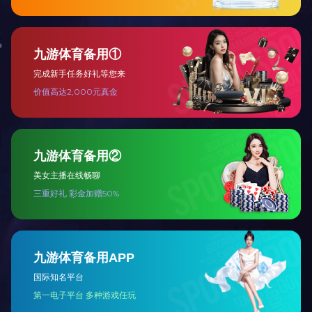
在线留言
LEAVE A MESSAGE