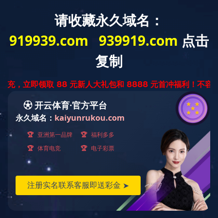
绿缘环保工程
网站首页
爱游戏在线登录官网_爱游戏（中国）
医院污水处理设备
工业污水处理设备
设备中心
企业优势
工程案例
新闻资讯
公司简介
河南活性炭吸附设备