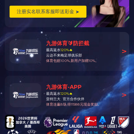
影响是..而深远的。通过有效地利用资源，改善环境，促
进产业发展和就业，这一政策为当地社会经济的可持续
发展注入了新的活力，为未来的发展奠定了良好基础。
城市化进程中的河南中水回用挑战与机遇
从经济角度看河南中水回用对资源节约的作用
产品中心
直通车
PRODUCT
THROUGH