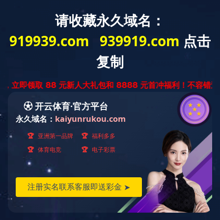
绿缘环保工程
网站首页
爱游戏在线登录官网_爱游戏（中国）
河南中水回用政策对当地社会和经济的影响深
度解析
医院污水处理设备
工业污水处理设备
设备中心
所属分类：其他 发布时间： 2024-05-28 作者：
在河南，中水回用政策对当地社会和经济带来了深
企业优势
工程案例
新闻资讯
公司简介
远的影响。这一政策旨在有效利用资源，促进可持续发
展。通过将处理后的污水进行再利用，不仅降低了对自