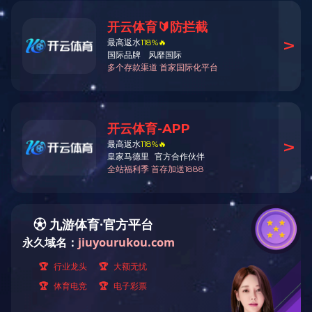
然水资源的需求，还减少了排放对环境造成的负面影
响。
首先，中水回用政策对当地社会产生了积极影响。
爱游戏在线登录官网_爱游戏（中国）
通过建设中水处理系统，提高了城市供水的稳定性和安
全性，改善了居民生活环境。同时，推动了相关行业的
发展，创造了就业机会，促进了当地经济的增长。
其次，中水回用政策对当地经济也带来了重要影
响。投资建设中水处理设施和管网不仅带动了相关产业
链的发展，还促进了区域经济的协调发展。同时，中水
资源的再利用也为工业生产提供了稳定的水源保障，降
低了生产成本，增强了企业的竞争力。
此外，中水回用政策还推动了节水意识的普及和提
高。通过开展水资源管理和利用知识的宣传教育，引导
人们养成节约用水的习惯，促进了社会的可持续发展。
总的来说，中水回用政策对河南当地社会和经济的