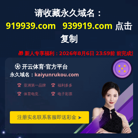
绿缘环保工程
网站首页
爱游戏在线登录官网_爱游戏（中国）
爱游戏在线登录官网_爱游戏（中国）
医院污水处理设备
工业污水处理设备
设备中心
企业优势
工程案例
新闻资讯
公司简介
爱游戏在线登录官网_爱游戏（中国）