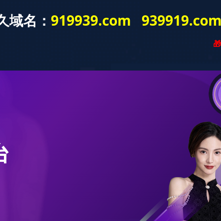
工程
理设备
工业污水处理设备
设备中心
企业优势
工程案例
新闻资
化
化