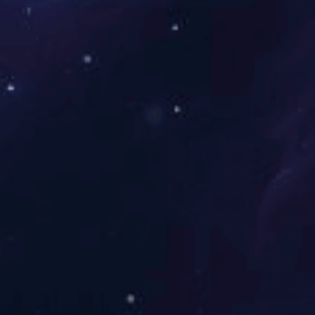
热门推荐
爱游戏在线登录官网_爱游戏（中国）
推荐新闻
12-12
透过春运数据见证时代变迁 感受“流动”的速度和发展活力