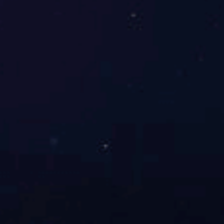
新闻中心
关于我们
NEWS
ABOUT