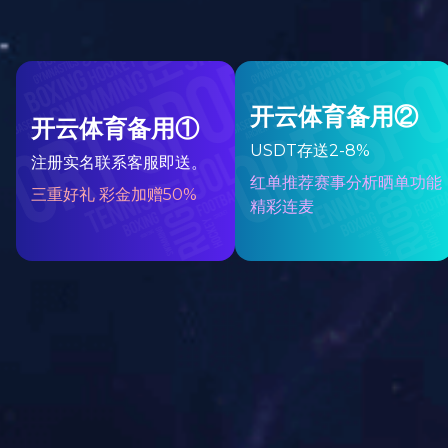
化工污水处理设备
食品污水处理设备
印染污水处理设备
煤矿污水处理设备
电化学设备
厌氧塔、IC反应器
养殖污水处理设备
猪场污水处理设备
牛场污水处理设备