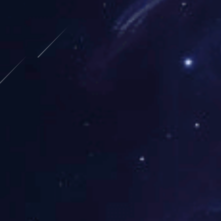
供水设备
水质净化
供水机组
农村 供水
河水净化设备
污水厂配套设备
格栅机
除砂器
刮泥机