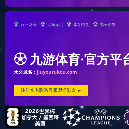
爱游戏在线登录官网_爱游戏（中国）
智慧平台
农村污水处理设备
一体化污水处理设备
MBR一体化污水处理设备
河南水质净
DETAILS
医院污水处理设备
大型医院系列
卫生院系列
工业污水处理设备