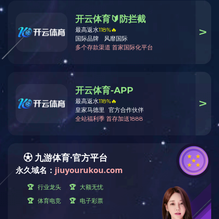
DETAILS
爱游戏在线登录官网_爱游戏（中国）
产品中心
直通车
PRODUCT
THROUGH
爱游戏在线登录官网_爱游戏（中国）
河南污水处理设备
医院污水处理设备
河南一体化污水处理设备
工业污水处理设备
河南大气净化设备