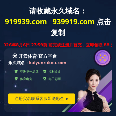
绿缘环保工程
网站首页
爱游戏在线登录官网_爱游戏（中国）
医院污水处理设备
工业污水处理设备
设备中心
企业优势
工程案例
新闻资讯
公司简介
医院污水处理设备