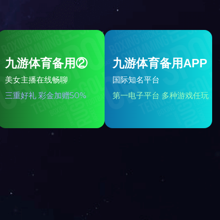
提升环保效率：河南大气净化设备创新技术探究
爱游戏在线登录官网_爱游戏（中国）