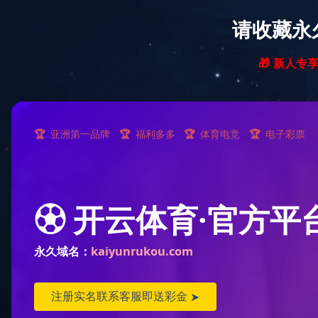
绿缘环保
网站首页
爱游戏在线登录官网_爱游戏（中国）
医院污水处
当前位置：
首页
>
新闻资讯
>
其他
爱游戏在线登录官网_爱游戏（中国）
新闻资讯
NEWS