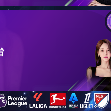
气净化设备市场一直备受关注，政策变化和行业挑战对其发展产生深
要导向。相关政策鼓励企业采用更环保、..的净化设备，以改善空气
，以适应日益严格的法规和标准。
随着政策的不断调整和市场竞争的加剧，大气净化设备行业面临着诸多
备的需求日益增长，因此企业需要不断进行技术研发和创新，以满足
和利润压力加大的问题，如何在保持产品质量的前提下控制成本，成
挑战是市场监管和合规要求。政府对大气净化设备的监管力度日益加
遵守相关法律法规，..产品质量和环保性能达到标准，否则可能面临
本和管理压力，如何平衡好合规和经营发展之间的关系，成为企业需
述，河南大气净化设备市场受到政策影响和产业挑战的双重影响。企业
才能在竞争激烈的市场中立于不败之地，实现可持续发展。