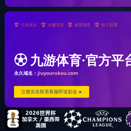
公司新闻
河南大
场形成了重
和产品性能
行业新闻
然而，
常见问题
能化净化设
场价格下降
时事聚焦
另一个
其他
业需要严格
业的运营成
热门推荐
综上所
合规经营，